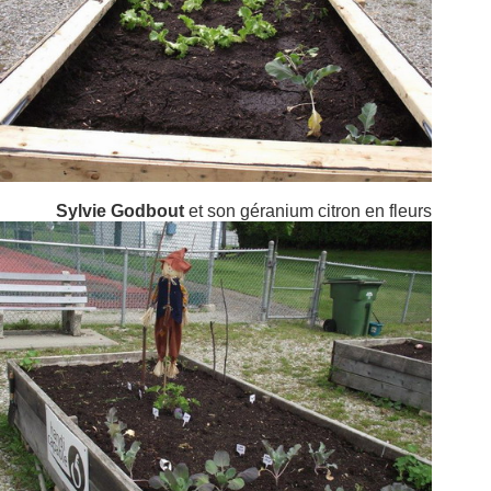
Sylvie Godbout
et son géranium citron en fleurs