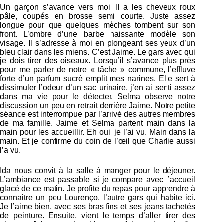
Un garçon s’avance vers moi. Il a les cheveux roux
pâle, coupés en brosse semi courte. Juste assez
longue pour que quelques mèches tombent sur son
front. L’ombre d’une barbe naissante modèle son
visage. Il s’adresse à moi en plongeant ses yeux d’un
bleu clair dans les miens. C’est Jaime. Le gars avec qui
je dois tirer des oiseaux. Lorsqu’il s’avance plus près
pour me parler de notre « tâche » commune, l’effluve
forte d’un parfum sucré emplit mes narines. Elle sert à
dissimuler l’odeur d’un sac urinaire, j’en ai senti assez
dans ma vie pour le détecter. Selma observe notre
discussion un peu en retrait derrière Jaime. Notre petite
séance est interrompue par l’arrivé des autres membres
de ma famille. Jaime et Selma partent main dans la
main pour les accueillir. Eh oui, je l’ai vu. Main dans la
main. Et je confirme du coin de l’œil que Charlie aussi
l’a vu.
Ida nous convit à la salle à manger pour le déjeuner.
L’ambiance est passable si je compare avec l’accueil
glacé de ce matin. Je profite du repas pour apprendre à
connaitre un peu Lourenço, l’autre gars qui habite ici.
Je l’aime bien, avec ses bras fins et ses jeans tachetés
de peinture. Ensuite, vient le temps d’aller tirer des