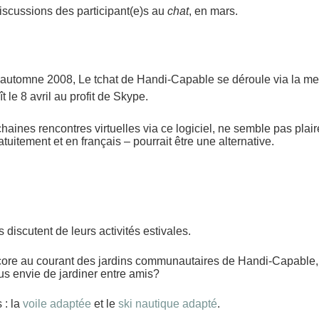
iscussions des participant(e)s au
chat
, en mars.
l’automne 2008, Le
tchat de Handi-Capable
se déroule via la m
t le 8 avril au profit de Skype.
ochaines rencontres virtuelles via ce logiciel, ne semble pas pla
tuitement et en français – pourrait être une alternative.
discutent de leurs activités estivales.
core au courant des jardins communautaires de Handi-Capable, 
us envie de jardiner entre amis?
 : la
voile adaptée
et le
ski nautique adapté
.