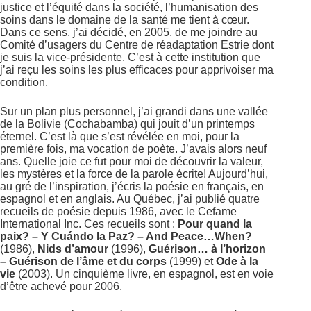
justice et l’équité dans la société, l’humanisation des
soins dans le domaine de la santé me tient à cœur.
Dans ce sens, j’ai décidé, en 2005, de me joindre au
Comité d’usagers du Centre de réadaptation Estrie dont
je suis la vice-présidente. C’est à cette institution que
j’ai reçu les soins les plus efficaces pour apprivoiser ma
condition.
Sur un plan plus personnel, j’ai grandi dans une vallée
de la Bolivie (Cochabamba) qui jouit d’un printemps
éternel. C’est là que s’est révélée en moi, pour la
première fois, ma vocation de poète. J’avais alors neuf
ans. Quelle joie ce fut pour moi de découvrir la valeur,
les mystères et la force de la parole écrite! Aujourd’hui,
au gré de l’inspiration, j’écris la poésie en français, en
espagnol et en anglais. Au Québec, j’ai publié quatre
recueils de poésie depuis 1986, avec le Cefame
International Inc. Ces recueils sont :
Pour quand la
paix? – Y Cuándo la Paz? – And Peace…When?
(1986),
Nids d’amour
(1996),
Guérison… à l’horizon
– Guérison de l’âme et du corps
(1999) et
Ode à la
vie
(2003). Un cinquième livre, en espagnol, est en voie
d’être achevé pour 2006.