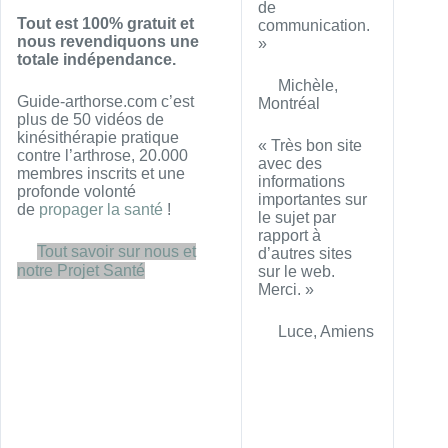
de
Tout est 100% gratuit et
communication.
nous revendiquons une
»
totale indépendance.
Michèle,
Guide-arthorse.com c’est
Montréal
plus de 50 vidéos de
kinésithérapie pratique
« Très bon site
contre l’arthrose, 20.000
avec des
membres inscrits et une
informations
profonde volonté
importantes sur
de
propager la santé
!
le sujet par
rapport à
Tout savoir sur nous et
d’autres sites
notre Projet Santé
sur le web.
Merci. »
Luce, Amiens