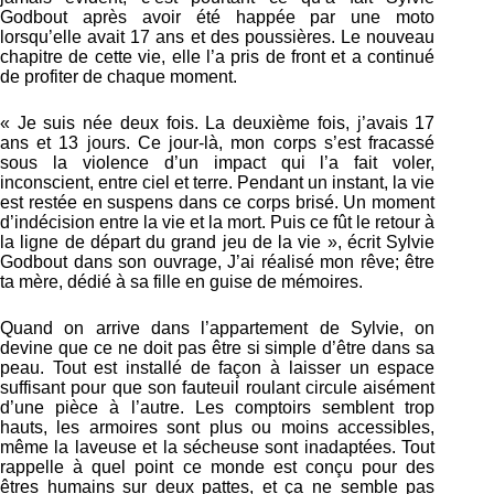
Godbout après avoir été happée par une moto
lorsqu’elle avait 17 ans et des poussières. Le nouveau
chapitre de cette vie, elle l’a pris de front et a continué
de profiter de chaque moment.
« Je suis née deux fois. La deuxième fois, j’avais 17
ans et 13 jours. Ce jour-là, mon corps s’est fracassé
sous la violence d’un impact qui l’a fait voler,
inconscient, entre ciel et terre. Pendant un instant, la vie
est restée en suspens dans ce corps brisé. Un moment
d’indécision entre la vie et la mort. Puis ce fût le retour à
la ligne de départ du grand jeu de la vie », écrit Sylvie
Godbout dans son ouvrage, J’ai réalisé mon rêve; être
ta mère, dédié à sa fille en guise de mémoires.
Quand on arrive dans l’appartement de Sylvie, on
devine que ce ne doit pas être si simple d’être dans sa
peau. Tout est installé de façon à laisser un espace
suffisant pour que son fauteuil roulant circule aisément
d’une pièce à l’autre. Les comptoirs semblent trop
hauts, les armoires sont plus ou moins accessibles,
même la laveuse et la sécheuse sont inadaptées. Tout
rappelle à quel point ce monde est conçu pour des
êtres humains sur deux pattes, et ça ne semble pas