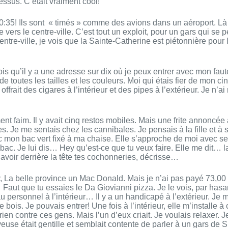
ssus. C’était vraiment cool!
10:35! Ils sont « timés » comme des avions dans un aéroport.
e vers le centre-ville. C’est tout un exploit, pour un gars qui s
entre-ville, je vois que la Sainte-Catherine est piétonnière pour
 vois qu’il y a une adresse sur dix où je peux entrer avec mon f
 de toutes les tailles et les couleurs. Moi qui étais fier de mon 
ffrait des cigares à l’intérieur et des pipes à l’extérieur. Je n’a
ment faim. Il y avait cinq restos mobiles. Mais une frite annoncée
s. Je me sentais chez les cannibales. Je pensais à la fille et 
c mon bac vert fixé à ma chaise. Elle s’approche de moi avec s
ac. Je lui dis… Hey qu’est-ce que tu veux faire. Elle me dit… la 
voir derrière la tête tes cochonneries, décrisse…
 La belle province un Mac Donald. Mais je n’ai pas payé 73,00
Faut que tu essaies le Da Giovianni pizza. Je le vois, par has
u personnel à l’intérieur… Il y a un handicapé à l’extérieur. Je 
 bois. Je pouvais entrer! Une fois à l’intérieur, elle m’install
i rien contre ces gens. Mais l’un d’eux criait. Je voulais relaxer
veuse était gentille et semblait contente de parler à un gars de 