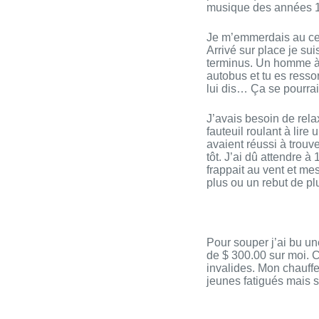
musique des années 1
Je m’emmerdais au centr
Arrivé sur place je sui
terminus. Un homme à l
autobus et tu es resso
lui dis… Ça se pourrai
J’avais besoin de relax
fauteuil roulant à lire
avaient réussi à trouv
tôt. J’ai dû attendre 
frappait au vent et me
plus ou un rebut de pl
Pour souper j’ai bu une
de $ 300.00 sur moi. 
invalides. Mon chauffe
jeunes fatigués mais 