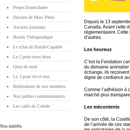
Projet Domiciliaire
Dessins de Marc Pilon
Depuis le 13 septembre
Canada. Avant cette da
Anciens journaux
réglementaient. Cette
Bassin Thérapeutique
d’autres.
Le tchat de Handi-Capable
Les heureux
Le 2 pour nous deux
C’est la Fondation ca
Quoi de neuf
du domaine animalier 
échange, ils reçoivent
Le 3 pour toi et moi
digne de confiance au
Réalisations de nos membres
Comme l’adhésion à ces
marché plus transpare
Nos jardins communautaires
Les cafés de Colette
Les mécontents
De son côté, la Coali
de l’arrivée de ces st
Nos intérêts
les signataires de la p