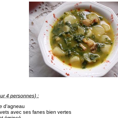
our 4 personnes) :
ne d’agneau
vets avec ses fanes bien vertes
nt émincé