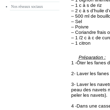
– 1 c à s de riz
Nos réseaux sociaux
– 2 c à s d’huile d’
– 500 ml de bouil
– Sel
– Poivre
– Coriandre frais 
– 1 /2 c à c de cu
– 1 citron
Préparation :
1 -Ôter les fanes 
2- Laver les fanes
3- Laver les navets
peau des navets no
peler les navets).
4 -Dans une casser