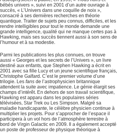
bébés univers », suivi en 2001 d’un autre ouvrage à
succès, « L’Univers dans une coquille de noix »,
consacré à ses dernières recherches en théorie
quantique. Traiter de sujets peu connus, difficiles, et les
rendre intelligibles pour tout le monde demande une
grande intelligence, qualité qui ne manque certes pas à
Hawking, mais ses succès tiennent aussi à son sens de
l’humour et à sa modestie.
Parmi les publications les plus connues, on trouve
aussi « Georges et les secrets de l’Univers », un livre
destiné aux enfants, que Stephen Hawking a écrit en
2001 avec sa fille Lucy et un jeune scientifique français,
Christophe Galfard. C’est le premier volume d’une
trilogie. Les
fans
de l’astrophysicien britannique
attendent la suite avec impatience. Le génie élargit ses
champs d’intérêt. En dehors de son travail scientifique,
Hawking est apparu dans les populaires séries
télévisées, Star Trek ou Les Simpson. Malgré sa
maladie handicapante, le célèbre physicien continue à
multiplier les projets. Pour s’approcher de l’espace il
participera à un vol hors de l’atmosphère terrestre à
bord de Virgin Galactic en 2009. Il a également accepté
un poste de professeur de physique théorique à