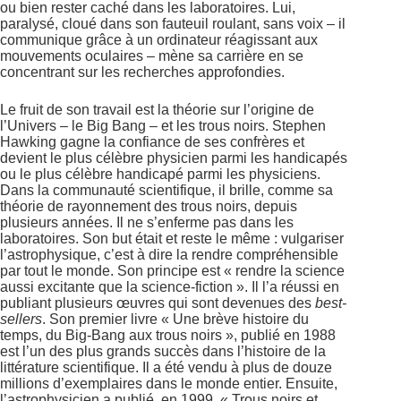
ou bien rester caché dans les laboratoires. Lui,
paralysé, cloué dans son fauteuil roulant, sans voix – il
communique grâce à un ordinateur réagissant aux
mouvements oculaires – mène sa carrière en se
concentrant sur les recherches approfondies.
Le fruit de son travail est la théorie sur l’origine de
l’Univers – le Big Bang – et les trous noirs. Stephen
Hawking gagne la confiance de ses confrères et
devient le plus célèbre physicien parmi les handicapés
ou le plus célèbre handicapé parmi les physiciens.
Dans la communauté scientifique, il brille, comme sa
théorie de rayonnement des trous noirs, depuis
plusieurs années. Il ne s’enferme pas dans les
laboratoires. Son but était et reste le même : vulgariser
l’astrophysique, c’est à dire la rendre compréhensible
par tout le monde. Son principe est « rendre la science
aussi excitante que la science-fiction ». Il l’a réussi en
publiant plusieurs œuvres qui sont devenues des
best-
sellers
. Son premier livre « Une brève histoire du
temps, du Big-Bang aux trous noirs », publié en 1988
est l’un des plus grands succès dans l’histoire de la
littérature scientifique. Il a été vendu à plus de douze
millions d’exemplaires dans le monde entier. Ensuite,
l’astrophysicien a publié, en 1999, « Trous noirs et