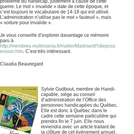
problème du handicap, justement à cause de cette
guerre. Le mot « invalide » date de cette époque, et
c’est toujours le vocabulaire de 14-18 qui est utilisé.
L’administration n’utilise pas le mot « fauteuil », mais
« voiture pour invalide ».
Je vous conseille d’explorer davantage ce mémoire
paru à
http://membres.multimania.fr/maller/Maitrise/d%8eposs
ession.htm
. C’est très intéressant.
Claudia Beauregard
Sylvie Godbout, membre de Handi-
capable, siège au conseil
d’administration de l’Office des
personnes handicapées du Québec.
Elle est donc à Québec dans le
cadre cette semaine particulière qui
prendra fin le 7 juin. Elle nous
reviendra avec un article traitant de
la clôture de cet événement annuel.