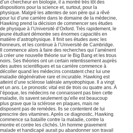
d’un chercheur en biologie, il a montré très tôt des
dispositions pour la science et, surtout, pour la
physique. Malgré les attentes de son père qui a rêvé
pour lui d’une carrière dans le domaine de la médecine,
Hawking prend la décision de commencer ses études
de physique à l’Université d’Oxford. Très rapidement, le
jeune étudiant démontre ses énormes capacités en
matière d’astrophysique. Il finit ses études avec les
honneurs, et les continue à l’Université de Cambridge.
Il commence alors à faire des recherches qui l’amènent
à créer une nouvelle théorie sur le Big Bang et les trous
noirs. Ses théories ont un certain retentissement auprès
des autres scientifiques et sa carrière commence à
décoller quand les médecins constatent chez lui une
maladie dégénérative rare et incurable. Hawking est
atteint d’une sclérose latérale amyotrophique. Il a vingt
et un ans. Le pronostic vital est de trois ou quatre ans. À
l’époque, les médecins ne connaissent pas bien cette
maladie, ils savent seulement qu’elle est beaucoup
plus grave que la sclérose en plaques, mais ne
disposent pas de remèdes. Ils se contentent de lui
prescrire des vitamines. Après ce diagnostic, Hawking
commence sa bataille contre la maladie, contre la
montre et contre les clichés. Un homme gravement
malade et handicapé aurait pu abandonner son travail