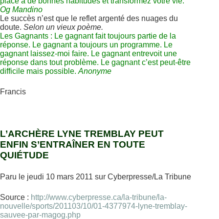
place à de bonnes habitudes et transformez votre vie.
Og Mandino
Le succès n’est que le reflet argenté des nuages du
doute.
Selon un vieux poème.
Les Gagnants : Le gagnant fait toujours partie de la
réponse. Le gagnant a toujours un programme. Le
gagnant laissez-moi faire. Le gagnant entrevoit une
réponse dans tout problème. Le gagnant c’est peut-être
difficile mais possible.
Anonyme
Francis
L’ARCHÈRE LYNE TREMBLAY PEUT
ENFIN S’ENTRAÎNER EN TOUTE
QUIÉTUDE
Paru le jeudi 10 mars 2011 sur Cyberpresse/La Tribune
Source :
http://www.cyberpresse.ca/la-tribune/la-
nouvelle/sports/201103/10/01-4377974-lyne-tremblay-
sauvee-par-magog.php